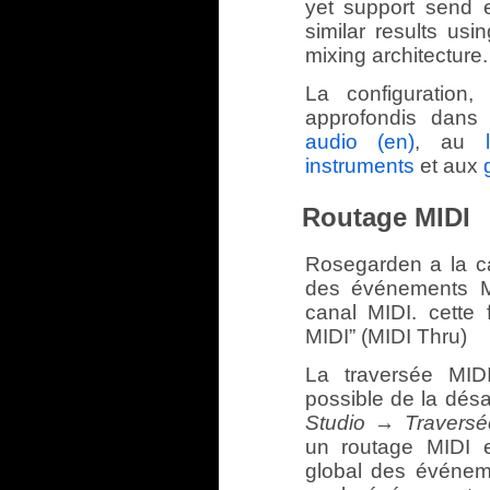
yet support send e
similar results us
mixing architecture.
La configuration,
approfondis dans 
audio (en)
, au
instruments
et aux
Routage MIDI
Rosegarden a la c
des événements M
canal MIDI. cette 
MIDI” (MIDI Thru)
La traversée MIDI
possible de la dés
Studio → Traversé
un routage MIDI ex
global des événem