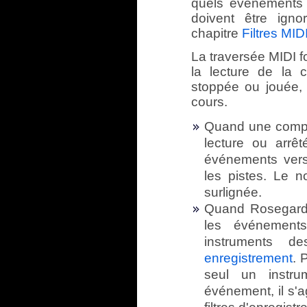
quels événements d
doivent être igno
chapitre
Filtres MID
La traversée MIDI 
la lecture de la 
stoppée ou jouée, 
cours.
Quand une compo
lecture ou arrêt
événements vers
les pistes. Le n
surlignée.
Quand Rosegarde
les événement
instruments 
enregistrement
. 
seul un instru
événement, il s'